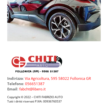
Indirizzo
:
Via Agricoltura, 595 58022 Follonica GR
Telefono
:
056651387
Email
:
fabcht@libero.it
Copyright © 2022 – CHITI FABRIZIO AUTO
Tutti i diritti riservati P.IVA: 00936760537